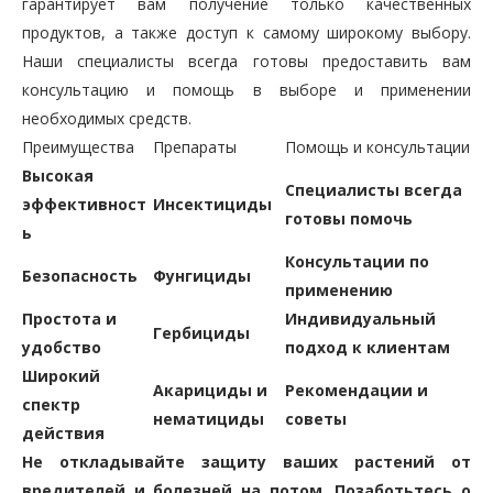
гарантирует вам получение только качественных
продуктов, а также доступ к самому широкому выбору.
Наши специалисты всегда готовы предоставить вам
консультацию и помощь в выборе и применении
необходимых средств.
Преимущества
Препараты
Помощь и консультации
Высокая
Специалисты всегда
эффективност
Инсектициды
готовы помочь
ь
Консультации по
Безопасность
Фунгициды
применению
Простота и
Индивидуальный
Гербициды
удобство
подход к клиентам
Широкий
Акарициды и
Рекомендации и
спектр
нематициды
советы
действия
Не откладывайте защиту ваших растений от
вредителей и болезней на потом. Позаботьтесь о