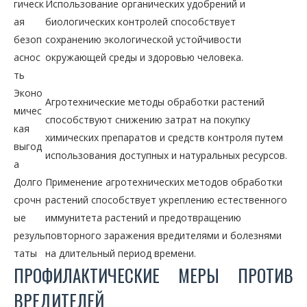
гическ
Использование органических удобрений и
ая
биологических контролей способствует
безоп
сохранению экологической устойчивости
аснос
окружающей среды и здоровью человека.
ть
Эконо
Агротехнические методы обработки растений
мичес
способствуют снижению затрат на покупку
кая
химических препаратов и средств контроля путем
выгод
использования доступных и натуральных ресурсов.
а
Долго
Применение агротехнических методов обработки
срочн
растений способствует укреплению естественного
ые
иммунитета растений и предотвращению
резуль
повторного заражения вредителями и болезнями
таты
на длительный период времени.
ПРОФИЛАКТИЧЕСКИЕ МЕРЫ ПРОТИВ
ВРЕДИТЕЛЕЙ