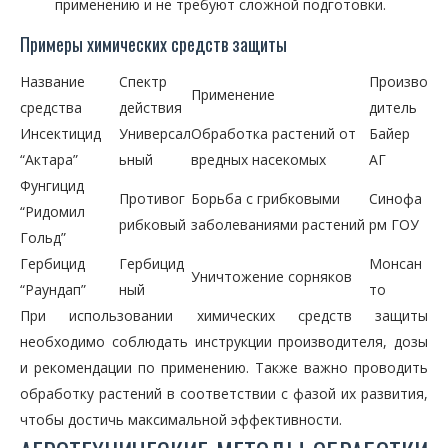
применению и не требуют сложной подготовки.
Примеры химических средств защиты
Название
Спектр
Произво
Применение
средства
действия
дитель
Инсектицид
Универсал
Обработка растений от
Байер
“Актара”
ьный
вредных насекомых
АГ
Фунгицид
Противог
Борьба с грибковыми
Синофа
“Ридомил
рибковый
заболеваниями растений
рм ГОУ
Гольд”
Гербицид
Гербицид
Монсан
Уничтожение сорняков
“Раундап”
ный
то
При использовании химических средств защиты
необходимо соблюдать инструкции производителя, дозы
и рекомендации по применению. Также важно проводить
обработку растений в соответствии с фазой их развития,
чтобы достичь максимальной эффективности.