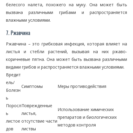
белесого налета, похожего на муку. Она может быть
вызвана различными грибами и распространяется
влажными условиями.
7. Ржавчина
Ржавчина – это грибковая инфекция, которая влияет на
листья и стебли растений, вызывая на них ржаво-
коричневые пятна. Она может быть вызвана различными
видами грибов и распространяется влажными условиями.
Вредит
ель/
Симптомы
Меры противодействия
Болезн
ь
Поросл
Поврежденные
Использование химических
ь
листья,
препаратов и биологических
листое
отсутствие части
методов контроля
дов
листвы