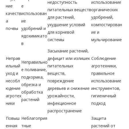
недоступность
использование
ние
е
питательных веществ
органических
качеств
использован
для растений,
удобрений,
а
ие
ухудшение условий
компостирован
почвы
удобрений и
для корневой
ие и
ядохимикато
системы
мульчирование
в
Засыхание растений,
Неправ
дефицит или излишек
Соблюдение
Неправильно
ильный
питательных
агротехники,
е поливание,
уход и
веществ,
правильное
подкормка,
несобл
повреждение
использование
обрезка и
юдение
деревьев и снижение
инструментов,
обработка
агротех
урожайности,
гигиеничный
растений
ники
инфекционное
подход
распространение
Повыш
Неблагоприя
Защита
енная
тные
растений от