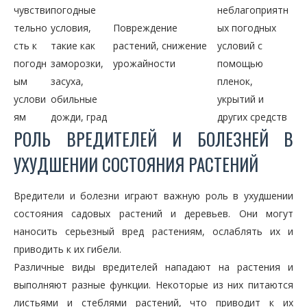
чувстви
погодные
неблагоприятн
тельно
условия,
Повреждение
ых погодных
сть к
такие как
растений, снижение
условий с
погодн
заморозки,
урожайности
помощью
ым
засуха,
пленок,
услови
обильные
укрытий и
ям
дожди, град
других средств
РОЛЬ ВРЕДИТЕЛЕЙ И БОЛЕЗНЕЙ В
УХУДШЕНИИ СОСТОЯНИЯ РАСТЕНИЙ
Вредители и болезни играют важную роль в ухудшении
состояния садовых растений и деревьев. Они могут
наносить серьезный вред растениям, ослаблять их и
приводить к их гибели.
Различные виды вредителей нападают на растения и
выполняют разные функции. Некоторые из них питаются
листьями и стеблями растений, что приводит к их