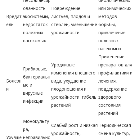
Несбалансир
биологических
ованность
Повреждение
или химических
Вредит
экосистемы,
листьев, плодов и
методов
ели
недостаток
стеблей, уменьшение
борьбы,
полезных
урожайности
привлечение
насекомых
полезных
насекомых
Применение
Уродливые
препаратов для
Грибковые,
изменения внешнего
профилактики и
бактериальн
Болезн
вида, ухудшение
лечения,
ые и
и
плодоношения и
поддержание
вирусные
урожайности, гибель
здорового
инфекции
растений
состояния
растений
Монокульту
Слабый рост и низкая
Периодическая
ра,
урожайность,
смена культур,
Ухудше
неправильно