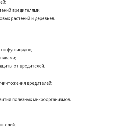
ей;
тений вредителями;
овых растений и деревьев.
 и фунгицидов;
няками;
ащиты от вредителей.
уничтожения вредителей;
вития полезных микроорганизмов.
ителей;
.