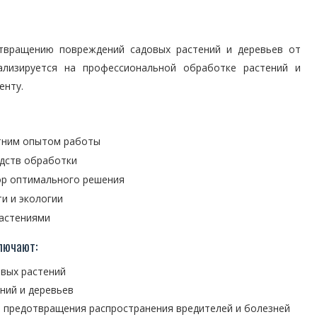
отвращению повреждений садовых растений и деревьев от
ализируется на профессиональной обработке растений и
енту.
тним опытом работы
дств обработки
ор оптимального решения
и и экологии
растениями
лючают:
овых растений
ний и деревьев
я предотвращения распространения вредителей и болезней