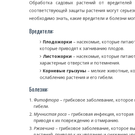
Обработка садовых растений от вредителей 
соответствующей защиты растения могут серьезн
необходимо знать, какие вредители и болезни мог
Вредители:
Плодожорки
– насекомые, которые питают
которые приводят к загниванию плодов.
Листожорки
– насекомые, которые питают
характерные отверстия и потемнения.
Корневые грызуны
– мелкие животные, ко
ослаблению растения и его гибели.
Болезни:
Фитофтора
– грибковое заболевание, которое п
гибели.
Мучнистая роса
– грибковая инфекция, которая 
приводя к их повреждению и отмиранию.
Ржавчина
– грибковое заболевание, которое вы
растений, приводя к их увяданию и снижению у