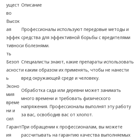
ущест
Описание
во
Высок
ая
Профессионалы используют передовые методы и
эффек
средства для эффективной борьбы с вредителями
тивнос
и болезнями.
ть
Безоп
Специалисты знают, какие препараты использовать
асност
и каким образом их применять, чтобы не нанести
ь
вред окружающей среде и человеку.
Эконо
Обработка сада или деревни может занимать
мия
много времени и требовать физического
време
напряжения. Профессионалы выполнят эту работу
ни и
за вас, освободив вас от хлопот.
сил
Гарант
При обращении к профессионалам, вы можете
ия
рассчитывать на гарантию качества выполняемых