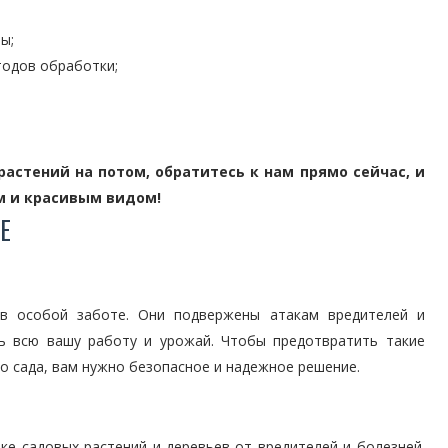
ы;
тодов обработки;
астений на потом, обратитесь к нам прямо сейчас, и
м и красивым видом!
Е
в особой заботе. Они подвержены атакам вредителей и
ь всю вашу работу и урожай. Чтобы предотвратить такие
о сада, вам нужно безопасное и надежное решение.
ке садовых растений и деревьев от вредителей и болезней.