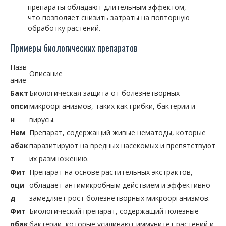
препараты обладают длительным эффектом,
что позволяет снизить затраты на повторную
обработку растений.
Примеры биологических препаратов
Назв
Описание
ание
Бакт
Биологическая защита от болезнетворных
опси
микроорганизмов, таких как грибки, бактерии и
н
вирусы.
Нем
Препарат, содержащий живые нематоды, которые
абак
паразитируют на вредных насекомых и препятствуют
т
их размножению.
Фит
Препарат на основе растительных экстрактов,
оци
обладает антимикробным действием и эффективно
д
замедляет рост болезнетворных микроорганизмов.
Фит
Биологический препарат, содержащий полезные
обак
бактерии, которые усиливают иммунитет растений и