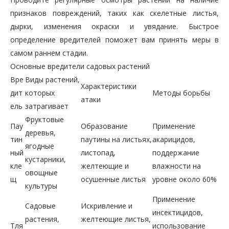
признаков повреждений, таких как скелетные листья,
дырки, изменения окраски и увядание. Быстрое
определение вредителей поможет вам принять меры в
самом раннем стадии.
Основные вредители садовых растений
Вре
Виды растений,
Характеристики
дит
которых
Методы борьбы
атаки
ель
затрагивает
Фруктовые
Пау
Образование
Применение
деревья,
тин
паутины на листьях,
акарицидов,
ягодные
ный
листопад,
поддержание
кустарники,
кле
желтеющие и
влажности на
овощные
щ
осушенные листья
уровне около 60%
культуры
Применение
Садовые
Искривление и
инсектицидов,
растения,
желтеющие листья,
Тля
использование