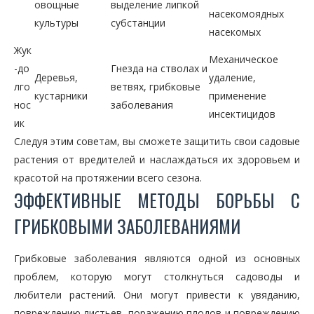
овощные
выделение липкой
насекомоядных
культуры
субстанции
насекомых
Жук
Механическое
-до
Гнезда на стволах и
Деревья,
удаление,
лго
ветвях, грибковые
кустарники
применение
нос
заболевания
инсектицидов
ик
Следуя этим советам, вы сможете защитить свои садовые
растения от вредителей и наслаждаться их здоровьем и
красотой на протяжении всего сезона.
ЭФФЕКТИВНЫЕ МЕТОДЫ БОРЬБЫ С
ГРИБКОВЫМИ ЗАБОЛЕВАНИЯМИ
Грибковые заболевания являются одной из основных
проблем, которую могут столкнуться садоводы и
любители растений. Они могут привести к увяданию,
повреждению листьев, поражению плодов и повреждению