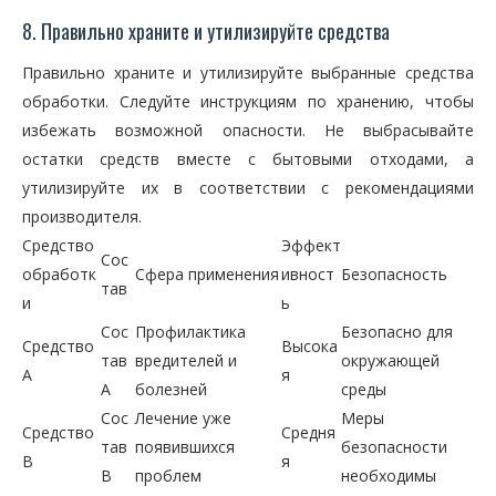
8. Правильно храните и утилизируйте средства
Правильно храните и утилизируйте выбранные средства
обработки. Следуйте инструкциям по хранению, чтобы
избежать возможной опасности. Не выбрасывайте
остатки средств вместе с бытовыми отходами, а
утилизируйте их в соответствии с рекомендациями
производителя.
Средство
Эффект
Сос
обработк
Сфера применения
ивност
Безопасность
тав
и
ь
Сос
Профилактика
Безопасно для
Средство
Высока
тав
вредителей и
окружающей
A
я
A
болезней
среды
Сос
Лечение уже
Меры
Средство
Средня
тав
появившихся
безопасности
B
я
B
проблем
необходимы