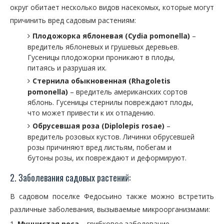
округ обитает несколько видов насекомых, которые могут
причинить вред садовым растениям:
Плодожорка яблоневая (Cydia pomonella)
–
вредитель яблоневых и грушевых деревьев.
Гусеницы плодожорки проникают в плоды,
питаясь и разрушая их.
Стернила обыкновенная (Rhagoletis
pomonella)
– вредитель американских сортов
яблонь. Гусеницы стернилы повреждают плоды,
что может привести к их отпадению.
Обрусевшая роза (Diplolepis rosae)
–
вредитель розовых кустов. Личинки обрусевшей
розы причиняют вред листьям, побегам и
бутоны розы, их повреждают и деформируют.
2. Заболевания садовых растений:
В садовом поселке Федосьино также можно встретить
различные заболевания, вызываемые микроорганизмами:
Мучнистая роса
– грибковое заболевание,