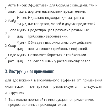
Акте
Инсек
Эффективен для борьбы с клещами, тли и
1
ллик
тицид
другими насекомыми-вредителями.
Инсек
Идеально подходит для защиты от
2
Райд
тицид
листоверток, молей и других вредителей.
Топа
Фунги
Предотвращает развитие различных
3
з
цид
грибковых заболеваний.
Фунги
Обладает широким спектром действия
2
Скор
цид
против многих грибковых инфекций.
Сиде
Фунги
Позволяет бороться с грибковыми
2
рат
цид
заболеваниями у растений-сидератов.
3. Инструкции по применению
Для достижения максимального эффекта от применения
химических препаратов рекомендуется следующая
инструкция:
Тщательно прочитайте инструкции по применению,
предоставленные производителем.