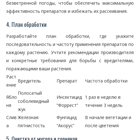
безветренной погоды, чтобы обеспечить максимальную
эффективность препаратов и избежать их рассеивания.
4. План обработки
Разработайте план обработки, где укажите
последовательность и частоту применения препаратов по
каждому растению. Учтите рекомендации производителя
и конкретные требования для борьбы с вредителями,
поражающими ваши растения.
Раст
Вредитель
Препарат
Частота обработки
ение
Полосатый
Ябло
Инсектицид
1 раз в неделю в
соболевидный
ня
“Форрест”
течение 3 недель
жук
Слив
Железная
Фунгицид
В начале вегетации и
а
пятнистость
“Акорус”
после цветения
5. Очистка от мусора и сорняков